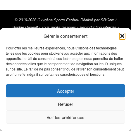
SB'Com /
© 2019-2026 Oxygène Sports Estérel- Réalisé par
Sophie Beneult
- Tous droits réservés - Reproduction interdite -
Crédit photos : Trimax - Activ Image, @ActivImages-YSemat,
Gérer le consentement
©Franck Cluzel, ©Rémy Vroonen, ©La Chaîne du Triathlon ©
Pour offrir les meilleures expériences, nous utilisons des technologies
Mentions Légales
Emma Comte ///
telles que les cookies pour stocker et/ou accéder aux informations des
appareils. Le fait de consentir à ces technologies nous permettra de traiter
des données telles que le comportement de navigation ou les ID uniques
sur ce site. Le fait de ne pas consentir ou de retirer son consentement peut
avoir un effet négatif sur certaines caractéristiques et fonctions.
Accepter
Refuser
Voir les préférences