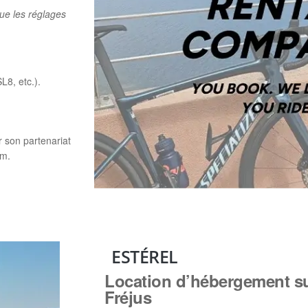
 que les réglages
8, etc.).
 son partenariat
im.
ESTÉREL
Location d’hébergement su
Fréjus