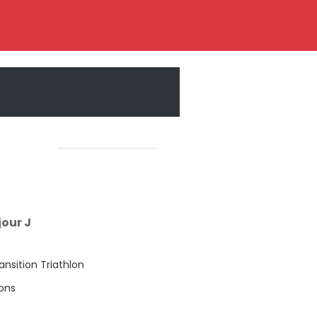
jour J
ansition Triathlon
ons