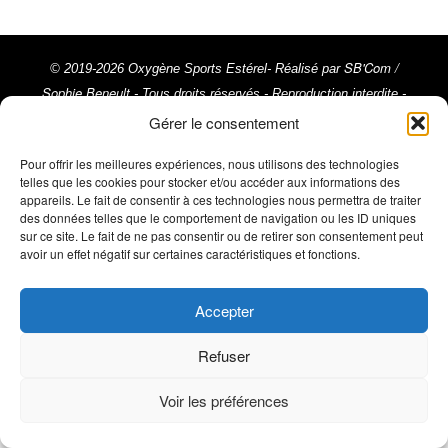
SB'Com /
© 2019-2026 Oxygène Sports Estérel- Réalisé par
Sophie Beneult
- Tous droits réservés - Reproduction interdite -
Crédit photos : Trimax - Activ Image, @ActivImages-YSemat,
Gérer le consentement
©Franck Cluzel, ©Rémy Vroonen, ©La Chaîne du Triathlon ©
Pour offrir les meilleures expériences, nous utilisons des technologies
Mentions Légales
Emma Comte ///
telles que les cookies pour stocker et/ou accéder aux informations des
appareils. Le fait de consentir à ces technologies nous permettra de traiter
des données telles que le comportement de navigation ou les ID uniques
sur ce site. Le fait de ne pas consentir ou de retirer son consentement peut
avoir un effet négatif sur certaines caractéristiques et fonctions.
Accepter
Refuser
Voir les préférences