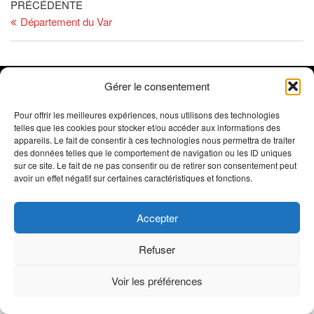
PRÉCÉDENTE
Département du Var
Gérer le consentement
SB'Com /
© 2019-2026 Oxygène Sports Estérel- Réalisé par
Sophie Beneult
- Tous droits réservés - Reproduction interdite -
Pour offrir les meilleures expériences, nous utilisons des technologies
Crédit photos : Trimax - Activ Image, @ActivImages-YSemat,
telles que les cookies pour stocker et/ou accéder aux informations des
appareils. Le fait de consentir à ces technologies nous permettra de traiter
©Franck Cluzel, ©Rémy Vroonen, ©La Chaîne du Triathlon ©
des données telles que le comportement de navigation ou les ID uniques
Mentions Légales
Emma Comte ///
sur ce site. Le fait de ne pas consentir ou de retirer son consentement peut
avoir un effet négatif sur certaines caractéristiques et fonctions.
Accepter
Refuser
Voir les préférences