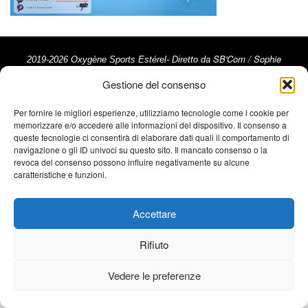
SB'Com / Sophie
2019-2026 Oxygène Sports Estérel- Diretto da
Beneult
- Tutti i diritti riservati - Riproduzione vietata - Crediti
Gestione del consenso
fotografici: Trimax - Activ Image, @ActivImages-YSemat,
©Franck Cluzel, ©Rémy Vroonen, ©La Chaîne du Triathlon ©
Per fornire le migliori esperienze, utilizziamo tecnologie come i cookie per
memorizzare e/o accedere alle informazioni del dispositivo. Il consenso a
Note Legali
Emma Comte ///
queste tecnologie ci consentirà di elaborare dati quali il comportamento di
navigazione o gli ID univoci su questo sito. Il mancato consenso o la
revoca del consenso possono influire negativamente su alcune
caratteristiche e funzioni.
Accettare
Rifiuto
Vedere le preferenze