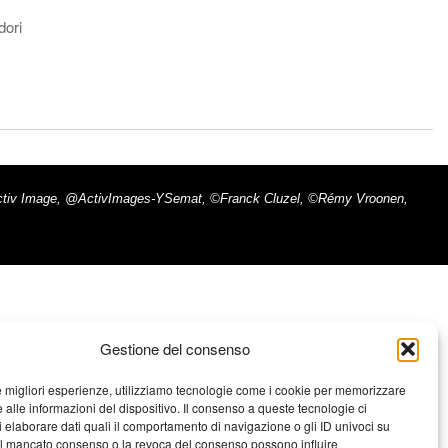
dori
imax - Activ Image, @ActivImages-YSemat, ©Franck Cluzel, ©Rémy Vroonen,
Gestione del consenso
le migliori esperienze, utilizziamo tecnologie come i cookie per memorizzare
 alle informazioni del dispositivo. Il consenso a queste tecnologie ci
i elaborare dati quali il comportamento di navigazione o gli ID univoci su
 Il mancato consenso o la revoca del consenso possono influire