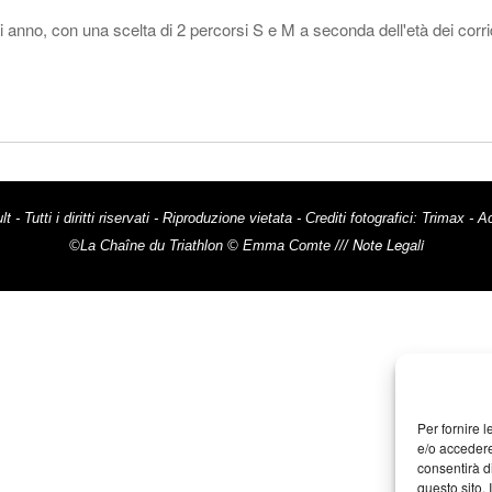
i anno, con una scelta di 2 percorsi S e M a seconda dell'età dei corri
lt
- Tutti i diritti riservati - Riproduzione vietata - Crediti fotografici: Tr
Note Legali
©La Chaîne du Triathlon © Emma Comte ///
Per fornire 
e/o accedere
consentirà d
questo sito.