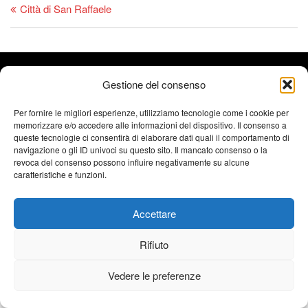
Città di San Raffaele
SB'Com / Sophie
2019-2026 Oxygène Sports Estérel- Diretto da
Gestione del consenso
Beneult
- Tutti i diritti riservati - Riproduzione vietata - Crediti
fotografici: Trimax - Activ Image, @ActivImages-YSemat,
Per fornire le migliori esperienze, utilizziamo tecnologie come i cookie per
memorizzare e/o accedere alle informazioni del dispositivo. Il consenso a
©Franck Cluzel, ©Rémy Vroonen, ©La Chaîne du Triathlon ©
queste tecnologie ci consentirà di elaborare dati quali il comportamento di
Note Legali
Emma Comte ///
navigazione o gli ID univoci su questo sito. Il mancato consenso o la
revoca del consenso possono influire negativamente su alcune
caratteristiche e funzioni.
Accettare
Rifiuto
Vedere le preferenze