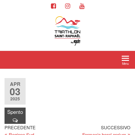
Menu
APR
03
2025
Spento
PRECEDENTE
SUCCESSIVO
Regione Sud
Farmacia borel aprium