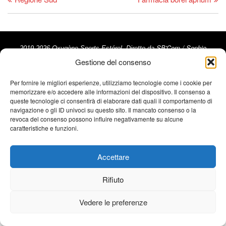
SB'Com / Sophie
2019-2026 Oxygène Sports Estérel- Diretto da
Beneult
Gestione del consenso
- Tutti i diritti riservati - Riproduzione vietata - Crediti
fotografici: Trimax - Activ Image, @ActivImages-YSemat,
Per fornire le migliori esperienze, utilizziamo tecnologie come i cookie per
©Franck Cluzel, ©Rémy Vroonen, ©La Chaîne du Triathlon ©
memorizzare e/o accedere alle informazioni del dispositivo. Il consenso a
Note Legali
Emma Comte ///
queste tecnologie ci consentirà di elaborare dati quali il comportamento di
navigazione o gli ID univoci su questo sito. Il mancato consenso o la
revoca del consenso possono influire negativamente su alcune
caratteristiche e funzioni.
Accettare
Rifiuto
Vedere le preferenze