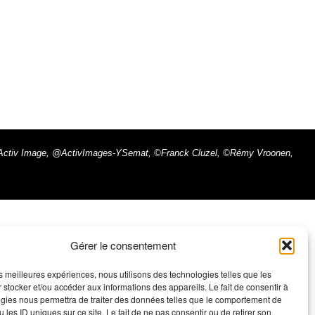
ax - Activ Image, @ActivImages-YSemat, ©Franck Cluzel, ©Rémy Vroonen,
Gérer le consentement
les meilleures expériences, nous utilisons des technologies telles que les
 stocker et/ou accéder aux informations des appareils. Le fait de consentir à
gies nous permettra de traiter des données telles que le comportement de
 les ID uniques sur ce site. Le fait de ne pas consentir ou de retirer son