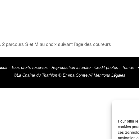
c 2 parcours S et M au choix suivant l’âge des coureurs
eult
- Tous droits réservés - Reproduction interdite - Crédit photos : Trim
Mentions Légales
©La Chaîne du Triathlon © Emma Comte ///
Pour offrir 
cookies pour
ces technolo
navigation ou