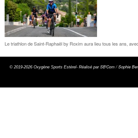
Le triathlon de Saint-Raphaël by Roxim aura lieu tous les ans, ave
SB'Com / Sophie Ben
© 2019-2026 Oxygène Sports Estérel- Réalisé par