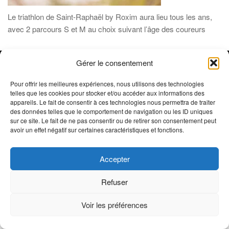
Le triathlon de Saint-Raphaël by Roxim aura lieu tous les ans,
avec 2 parcours S et M au choix suivant l’âge des coureurs
Gérer le consentement
SB'Com /
© 2019-2026 Oxygène Sports Estérel- Réalisé par
Sophie Beneult
- Tous droits réservés - Reproduction interdite -
Pour offrir les meilleures expériences, nous utilisons des technologies
telles que les cookies pour stocker et/ou accéder aux informations des
Crédit photos : Trimax - Activ Image, @ActivImages-YSemat,
appareils. Le fait de consentir à ces technologies nous permettra de traiter
©Franck Cluzel, ©Rémy Vroonen, ©La Chaîne du Triathlon ©
des données telles que le comportement de navigation ou les ID uniques
Mentions Légales
Emma Comte ///
sur ce site. Le fait de ne pas consentir ou de retirer son consentement peut
avoir un effet négatif sur certaines caractéristiques et fonctions.
Accepter
Refuser
Voir les préférences