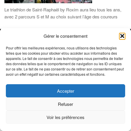
Le triathlon de Saint-Raphaël by Roxim aura lieu tous les ans,
avec 2 parcours S et M au choix suivant l’âge des coureurs
Gérer le consentement
SB'Com /
© 2019-2026 Oxygène Sports Estérel- Réalisé par
Sophie Beneult
- Tous droits réservés - Reproduction interdite -
Pour offrir les meilleures expériences, nous utilisons des technologies
telles que les cookies pour stocker et/ou accéder aux informations des
Crédit photos : Trimax - Activ Image, @ActivImages-YSemat,
appareils. Le fait de consentir à ces technologies nous permettra de traiter
©Franck Cluzel, ©Rémy Vroonen, ©La Chaîne du Triathlon ©
des données telles que le comportement de navigation ou les ID uniques
Mentions Légales
Emma Comte ///
sur ce site. Le fait de ne pas consentir ou de retirer son consentement peut
avoir un effet négatif sur certaines caractéristiques et fonctions.
Accepter
Refuser
Voir les préférences