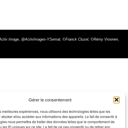
ax - Activ Image, @ActivImages-YSemat, ©Franck Cluzel, ©Rémy Vroonen,
Gérer le consentement
les meilleures expériences, nous utilisons des technologies telles que les
 stocker et/ou accéder aux informations des appareils. Le fait de consentir à
gies nous permettra de traiter des données telles que le comportement de
 les ID uniques sur ce site. Le fait de ne pas consentir ou de retirer son