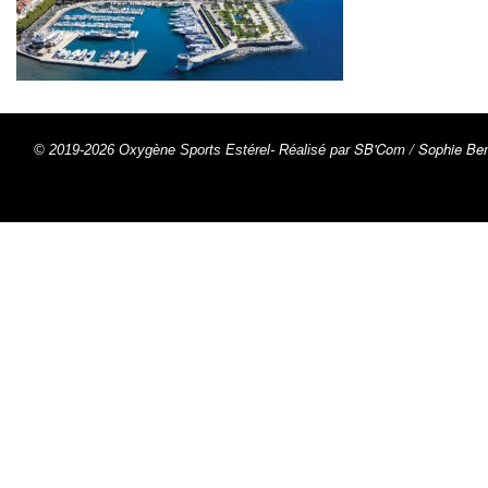
SB'Com / Sophie Ben
© 2019-2026 Oxygène Sports Estérel- Réalisé par